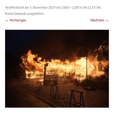
Veröffentlicht am
5. November 2019
mit
1600 × 1200
in
04.11.19, B4,
Brand Gebäude ausgedehnt
.
← Vorheriges
Nächstes →