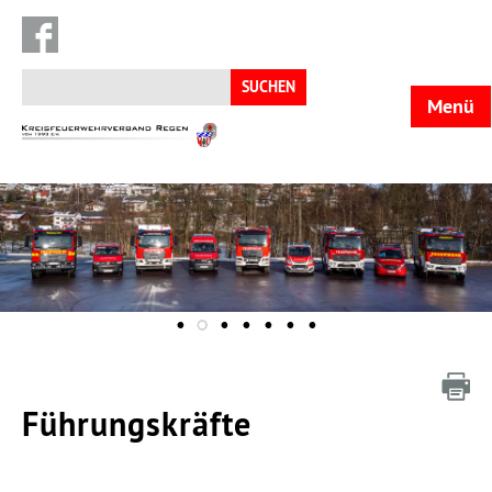
Suchen
nach:
Menü
KFV
Regen
Führungskräfte