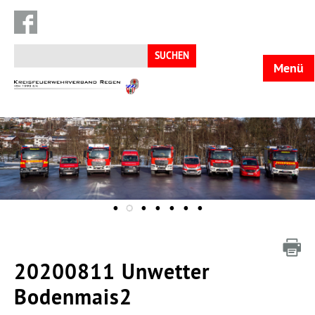
Suchen
nach:
Menü
KFV
Regen
20200811 Unwetter
Bodenmais2