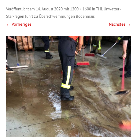
Veröffentlicht am
14. August 2020
mit
1200 × 1600
in
THL Unwetter -
Starkregen führt zu Überschwemmungen Bodenmais
.
← Vorheriges
Nächstes →