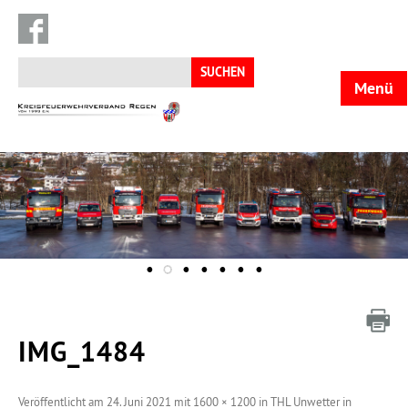
Suchen
nach:
Menü
KFV
Regen
IMG_1484
Veröffentlicht am
24. Juni 2021
mit
1600 × 1200
in
THL Unwetter in