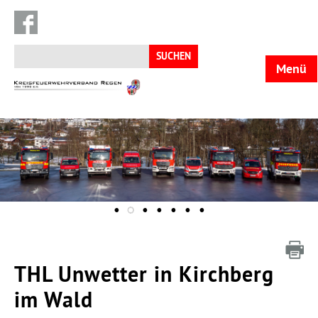
Suchen
nach:
Menü
KFV
Regen
THL Unwetter in Kirchberg
im Wald