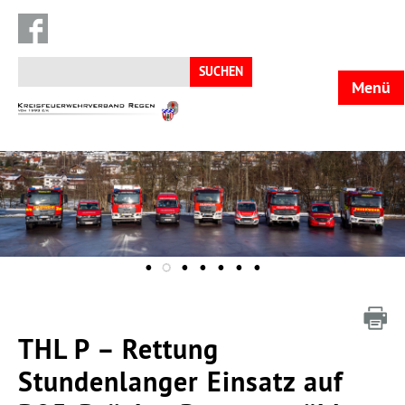
Suchen
nach:
Menü
KFV
Regen
THL P – Rettung
Stundenlanger Einsatz auf