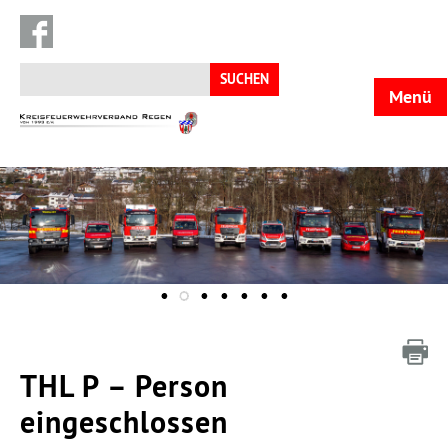
Suchen
nach:
Menü
KFV
Regen
THL P – Person
eingeschlossen