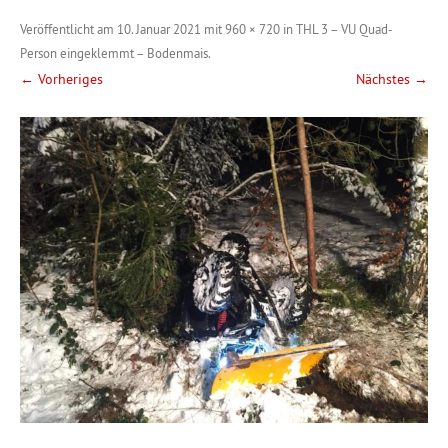
Veröffentlicht am
10. Januar 2021
mit
960 × 720
in
THL 3 – VU Quad-
Person eingeklemmt – Bodenmais
.
← Vorheriges
Nächstes →