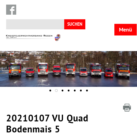
Suchen
nach:
Menü
KFV
Regen
20210107 VU Quad
Bodenmais 5