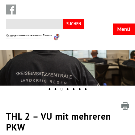
Suchen
nach:
Menü
KFV
Regen
THL 2 – VU mit mehreren
PKW