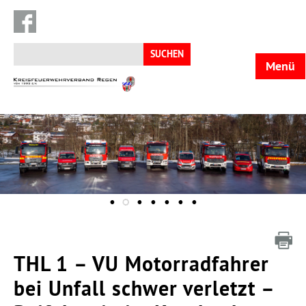
Suchen
nach:
Menü
KFV
Regen
THL 1 – VU Motorradfahrer
bei Unfall schwer verletzt –