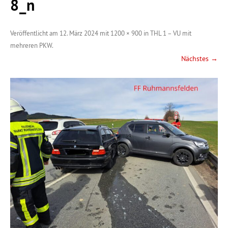
8_n
Veröffentlicht am
12. März 2024
mit
1200 × 900
in
THL 1 – VU mit
mehreren PKW
.
Nächstes →