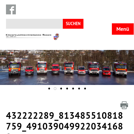
Suchen
nach:
Menü
KFV
Regen
432222289_813485510818
759_491039049922034168