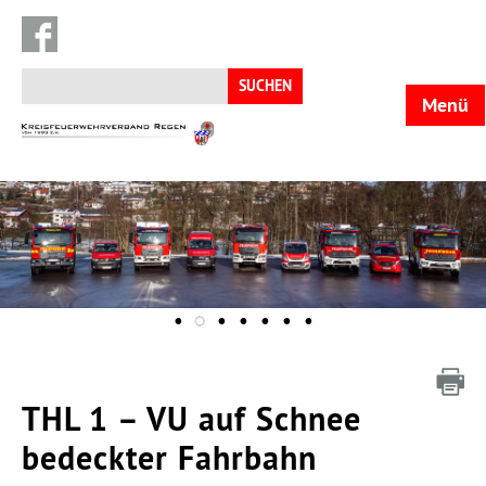
Suchen
nach:
Menü
KFV
Regen
THL 1 – VU auf Schnee
bedeckter Fahrbahn