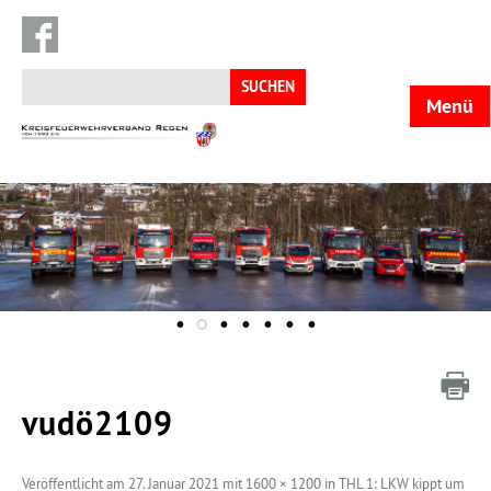
Suchen
nach:
Menü
KFV
Regen
vudö2109
Veröffentlicht am
27. Januar 2021
mit
1600 × 1200
in
THL 1: LKW kippt um