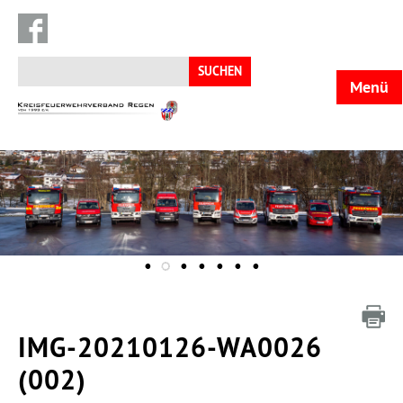
Suchen
nach:
Menü
KFV
Regen
IMG-20210126-WA0026
(002)