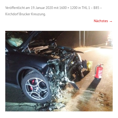
Veröffentlicht am
19. Januar 2020
mit
1600 × 1200
in
THL 1 – B85 –
Kirchdorf Brucker Kreuzung
.
Nächstes →