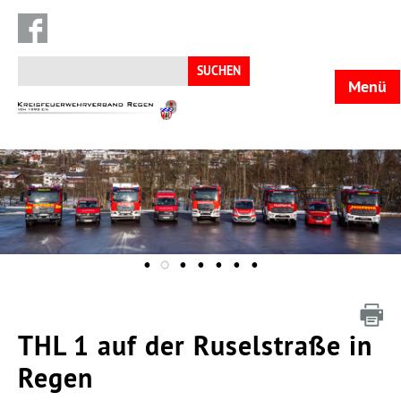
Suchen
nach:
Menü
KFV
Regen
THL 1 auf der Ruselstraße in
Regen