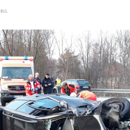
 B11
.