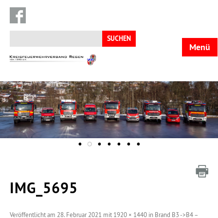
Suchen
nach:
Menü
KFV
Regen
IMG_5695
Veröffentlicht am
28. Februar 2021
mit
1920 × 1440
in
Brand B3 ->B4 –