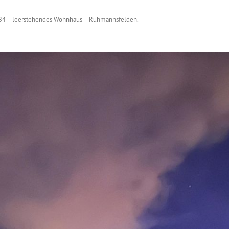
B4 – leerstehendes Wohnhaus – Ruhmannsfelden
.