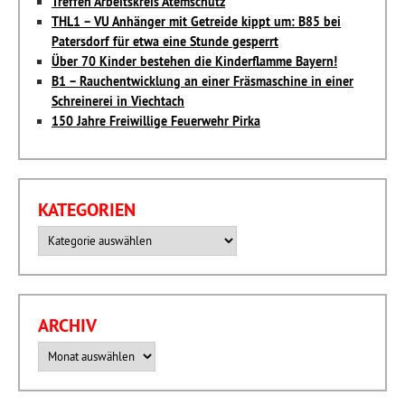
Treffen Arbeitskreis Atemschutz
THL1 – VU Anhänger mit Getreide kippt um: B85 bei
Patersdorf für etwa eine Stunde gesperrt
Über 70 Kinder bestehen die Kinderflamme Bayern!
B1 – Rauchentwicklung an einer Fräsmaschine in einer
Schreinerei in Viechtach
150 Jahre Freiwillige Feuerwehr Pirka
KATEGORIEN
Kategorien
ARCHIV
Archiv