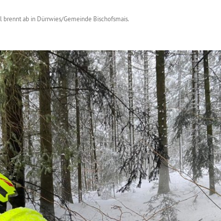
l brennt ab in Dürrwies/Gemeinde Bischofsmais
.