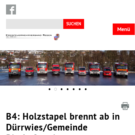
Suchen
nach:
Menü
KFV
Regen
B4: Holzstapel brennt ab in
Dürrwies/Gemeinde