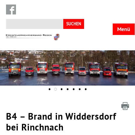
Suchen
nach:
Menü
KFV
Regen
B4 – Brand in Widdersdorf
bei Rinchnach