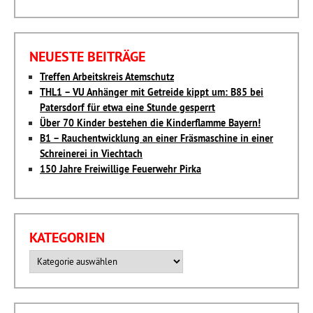
NEUESTE BEITRÄGE
Treffen Arbeitskreis Atemschutz
THL1 – VU Anhänger mit Getreide kippt um: B85 bei
Patersdorf für etwa eine Stunde gesperrt
Über 70 Kinder bestehen die Kinderflamme Bayern!
B1 – Rauchentwicklung an einer Fräsmaschine in einer
Schreinerei in Viechtach
150 Jahre Freiwillige Feuerwehr Pirka
KATEGORIEN
Kategorien