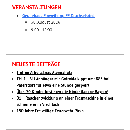
VERANSTALTUNGEN
Gerätehaus Einweihung FF Drachselsried
30. August 2026
9:00 - 18:00
NEUESTE BEITRÄGE
Treffen Arbeitskreis Atemschutz
THL1 – VU Anhänger mit Getreide kippt um: B85 bei
Patersdorf für etwa eine Stunde gesperrt
Über 70 Kinder bestehen die Kinderflamme Bayern!
B1 – Rauchentwicklung an einer Fräsmaschine in einer
Schreinerei in Viechtach
150 Jahre Freiwillige Feuerwehr Pirka