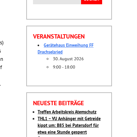
nach:
VERANSTALTUNGEN
s)
Gerätehaus Einweihung FF
s
Drachselsried
in
30. August 2026
f
9:00 - 18:00
.
NEUESTE BEITRÄGE
Treffen Arbeitskreis Atemschutz
THL1 – VU Anhänger mit Getreide
kippt um: B85 bei Patersdorf für
etwa eine Stunde gesperrt