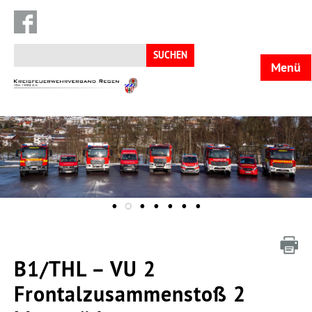
Suchen
nach:
Menü
KFV
Regen
B1/THL – VU 2
Frontalzusammenstoß 2