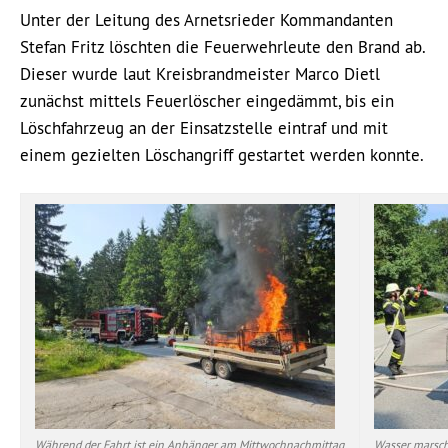
Unter der Leitung des Arnetsrieder Kommandanten
Stefan Fritz löschten die Feuerwehrleute den Brand ab.
Dieser wurde laut Kreisbrandmeister Marco Dietl
zunächst mittels Feuerlöscher eingedämmt, bis ein
Löschfahrzeug an der Einsatzstelle eintraf und mit
einem gezielten Löschangriff gestartet werden konnte.
Während der Fahrt ist ein Anhänger am Mittwochnachmittag
Wasser marsch