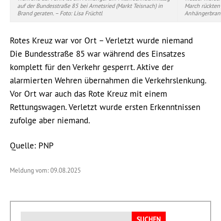
auf der Bundesstraße 85 bei Arnetsried (Markt Teisnach) in
March rückten
Brand geraten. – Foto: Lisa Früchtl
Anhängerbrand 
Rotes Kreuz war vor Ort – Verletzt wurde niemand
Die Bundesstraße 85 war während des Einsatzes
komplett für den Verkehr gesperrt. Aktive der
alarmierten Wehren übernahmen die Verkehrslenkung.
Vor Ort war auch das Rote Kreuz mit einem
Rettungswagen. Verletzt wurde ersten Erkenntnissen
zufolge aber niemand.
Quelle: PNP
Meldung vom: 09.08.2025
Suchen