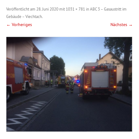
Veröffentlicht am
28. Juni 2020
mit
1031 × 781
in
ABC 3 – Gasaustritt im
Gebäude – Viechtach
.
← Vorheriges
Nächstes →