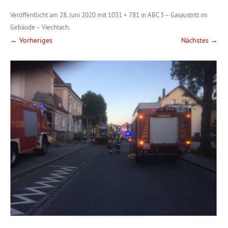
Veröffentlicht am
28. Juni 2020
mit
1031 × 781
in
ABC 3 – Gasaustritt im
Gebäude – Viechtach
.
← Vorheriges
Nächstes →