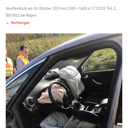
Veröffentlicht am
18. Oktober 2019
mit
1200 × 1600
in
17.10.19, THL 2,
B85/B11 bei Regen
.
← Vorheriges