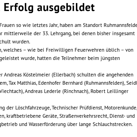
 Erfolg ausgebildet
Frauen so wie letztes Jahr, haben am Standort Ruhmannsfeld
ar mittlerweile der 33. Lehrgang, bei denen bisher insgesamt
chult wurden.
 welches – wie bei Freiwilligen Feuerwehren üblich – von
 geleistet wurde, hatten die Teilnehmer beim jüngsten
r Andreas Köstelmeier (Ellerbach) schulten die angehenden
m, Tax Matthias, Edenhofer Bernhard (Ruhmannsfelden), Seid
Viechtach), Andreas Lederle (Rinchnach), Robert Leillinger
g der Löschfahrzeuge, Technischer Prüfdienst, Motorenkunde,
n, kraftbetriebene Geräte, Straßenverkehrsrecht, Dienst- und
gbetrieb und Wasserförderung über lange Schlauchstrecken.