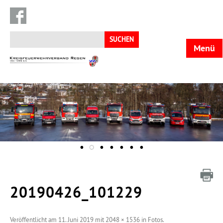
Suchen
nach:
Menü
KFV
Regen
20190426_101229
Veröffentlicht am
11. Juni 2019
mit
2048 × 1536
in
Fotos
.