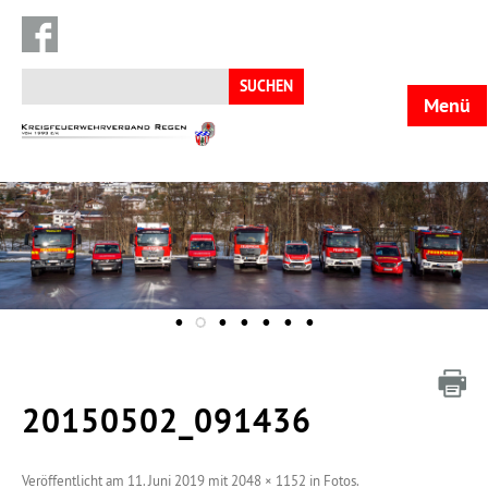
Suchen
nach:
Menü
KFV
Regen
20150502_091436
Veröffentlicht am
11. Juni 2019
mit
2048 × 1152
in
Fotos
.