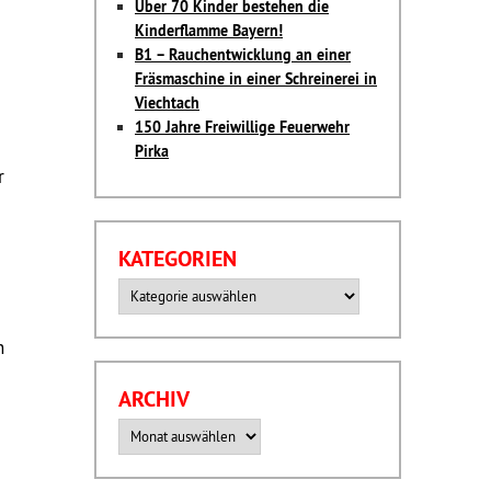
Über 70 Kinder bestehen die
Kinderflamme Bayern!
B1 – Rauchentwicklung an einer
Fräsmaschine in einer Schreinerei in
Viechtach
150 Jahre Freiwillige Feuerwehr
Pirka
r
KATEGORIEN
Kategorien
n
ARCHIV
Archiv