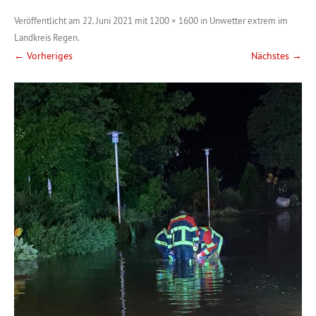
Veröffentlicht am
22. Juni 2021
mit
1200 × 1600
in
Unwetter extrem im
Landkreis Regen
.
← Vorheriges
Nächstes →