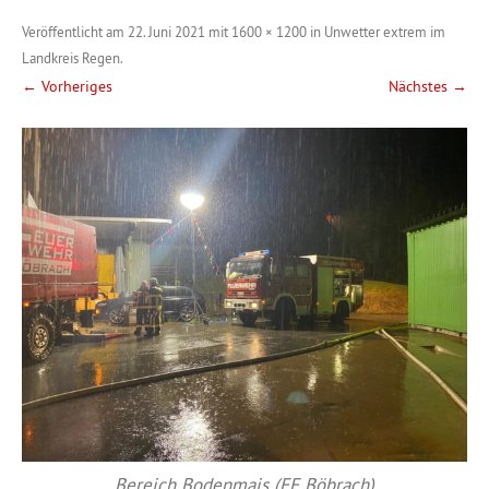
Veröffentlicht am
22. Juni 2021
mit
1600 × 1200
in
Unwetter extrem im
Landkreis Regen
.
← Vorheriges
Nächstes →
Bereich Bodenmais (FF Böbrach)