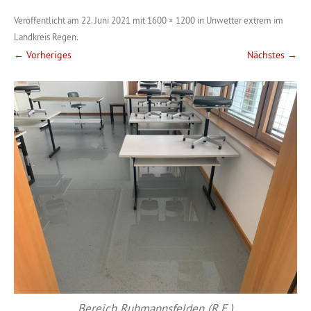
Veröffentlicht am
22. Juni 2021
mit
1600 × 1200
in
Unwetter extrem im
Landkreis Regen
.
← Vorheriges
Nächstes →
Bereich Ruhmannsfelden (R.E.)