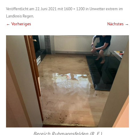
Veröffentlicht am
22. Juni 2021
mit
1600 × 1200
in
Unwetter extrem im
Landkreis Regen
.
← Vorheriges
Nächstes →
Bereich Ruhmannsfelden (R. E.)