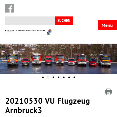
Suchen
nach:
Menü
KFV
Regen
20210530 VU Flugzeug
Arnbruck3