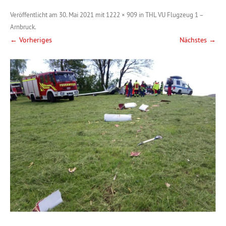
Veröffentlicht am
30. Mai 2021
mit
1222 × 909
in
THL VU Flugzeug 1 –
Arnbruck
.
← Vorheriges
Nächstes →