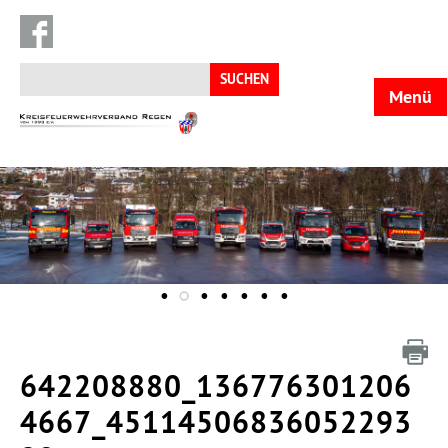
Suchen
nach:
Menü
KFV
Regen
642208880_136776301206
4667_45114506836052293