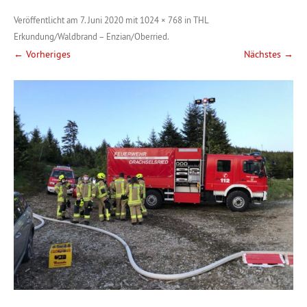
Veröffentlicht am
7. Juni 2020
mit
1024 × 768
in
THL
Erkundung/Waldbrand – Enzian/Oberried
.
← Vorheriges
Nächstes →