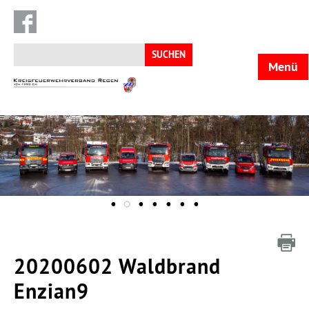
Suchen
nach:
Menü
KFV
Regen
20200602 Waldbrand
Enzian9