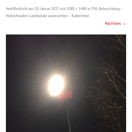
Veröffentlicht am
10. Januar 2021
mit
1080 × 1440
in
THL Beleuchtung –
Hubschrauber Landeplatz ausleuchten – Kaikenried
.
Nächstes →