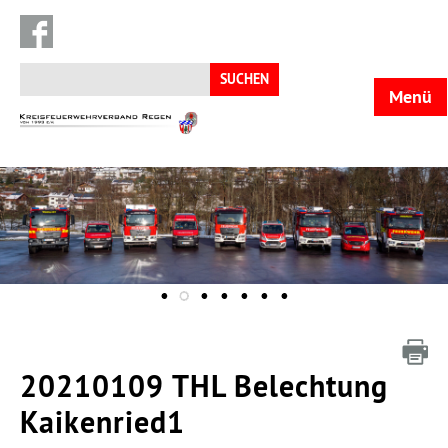
Suchen
nach:
Menü
KFV
Regen
20210109 THL Belechtung
Kaikenried1