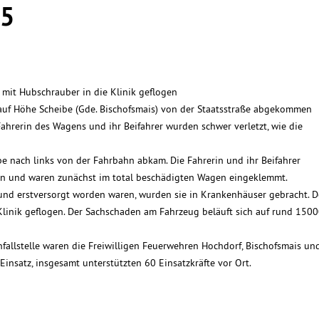
35
 mit Hubschrauber in die Klinik geflogen
 auf Höhe Scheibe (Gde. Bischofsmais) von der Staatsstraße abgekommen
Fahrerin des Wagens und ihr Beifahrer wurden schwer verletzt, wie die
be nach links von der Fahrbahn abkam. Die Fahrerin und ihr Beifahrer
en und waren zunächst im total beschädigten Wagen eingeklemmt.
und erstversorgt worden waren, wurden sie in Krankenhäuser gebracht. D
linik geflogen. Der Sachschaden am Fahrzeug beläuft sich auf rund 150
nfallstelle waren die Freiwilligen Feuerwehren Hochdorf, Bischofsmais un
nsatz, insgesamt unterstützten 60 Einsatzkräfte vor Ort.