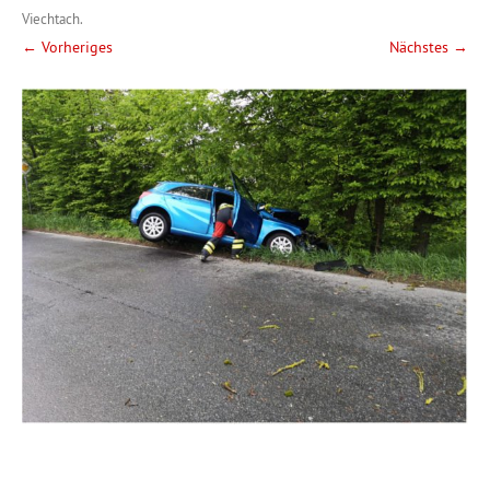
Viechtach
.
← Vorheriges
Nächstes →