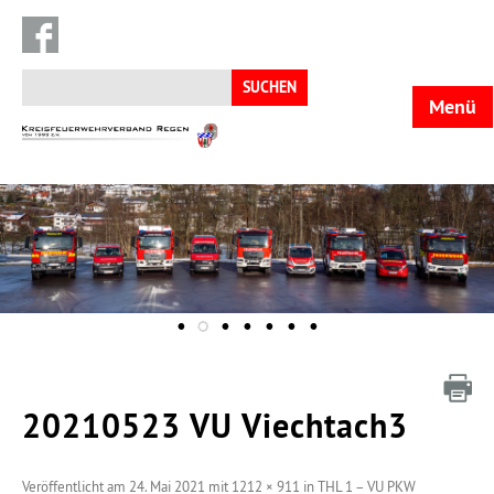
Suchen
nach:
Menü
KFV
Regen
20210523 VU Viechtach3
Veröffentlicht am
24. Mai 2021
mit
1212 × 911
in
THL 1 – VU PKW