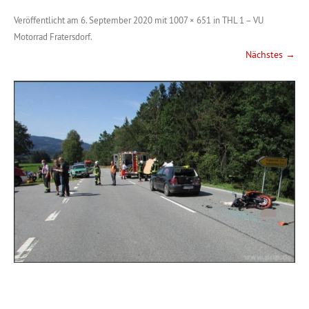
Veröffentlicht am
6. September 2020
mit
1007 × 651
in
THL 1 – VU
Motorrad Fratersdorf
.
Nächstes →