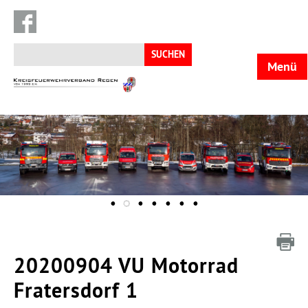
Suchen
nach:
Menü
KFV
Regen
20200904 VU Motorrad
Fratersdorf 1