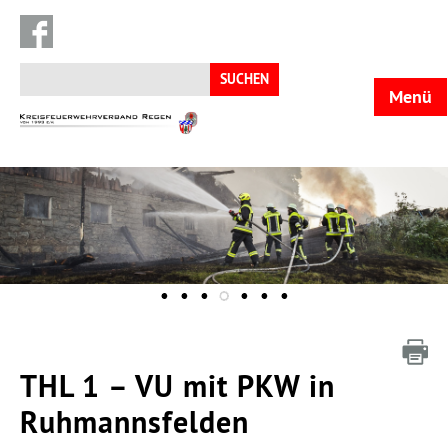
Suchen
nach:
Menü
KFV
Regen
THL 1 – VU mit PKW in
Ruhmannsfelden