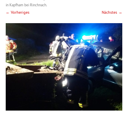
in Kapfham bei Rinchnach
.
← Vorheriges
Nächstes →