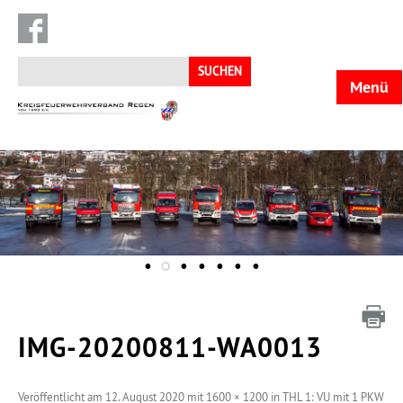
Suchen
nach:
Menü
KFV
Regen
IMG-20200811-WA0013
Veröffentlicht am
12. August 2020
mit
1600 × 1200
in
THL 1: VU mit 1 PKW