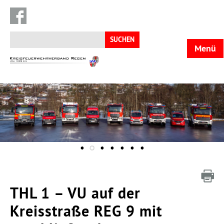
Suchen
nach:
Menü
KFV
Regen
THL 1 – VU auf der
Kreisstraße REG 9 mit