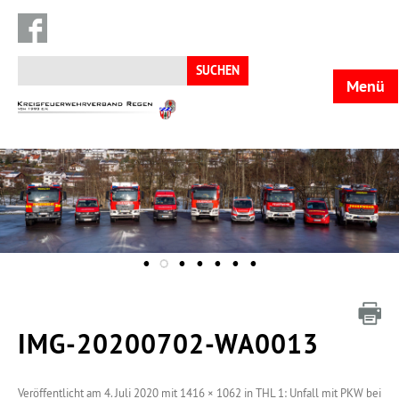
Suchen
nach:
Menü
KFV
Regen
IMG-20200702-WA0013
Veröffentlicht am
4. Juli 2020
mit
1416 × 1062
in
THL 1: Unfall mit PKW bei